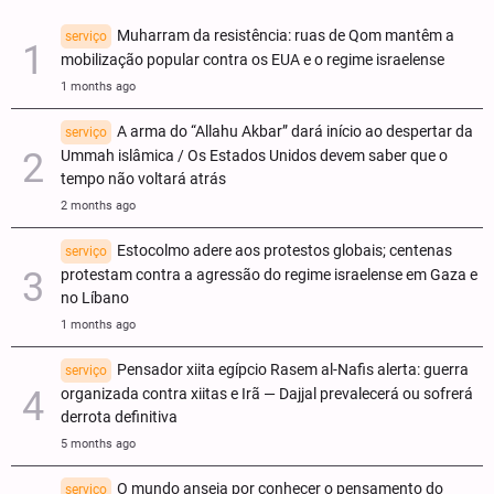
Muharram da resistência: ruas de Qom mantêm a
serviço
mobilização popular contra os EUA e o regime israelense
1 months ago
A arma do “Allahu Akbar” dará início ao despertar da
serviço
Ummah islâmica / Os Estados Unidos devem saber que o
tempo não voltará atrás
2 months ago
Estocolmo adere aos protestos globais; centenas
serviço
protestam contra a agressão do regime israelense em Gaza e
no Líbano
1 months ago
Pensador xiita egípcio Rasem al-Nafis alerta: guerra
serviço
organizada contra xiitas e Irã — Dajjal prevalecerá ou sofrerá
derrota definitiva
5 months ago
O mundo anseia por conhecer o pensamento do
serviço