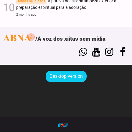
A pureza no Islã: da limpeza exterior à
Temas Religiosos
preparação espiritual para a adoração
2 months ago
A voz dos xiitas sem mídia
Desktop version