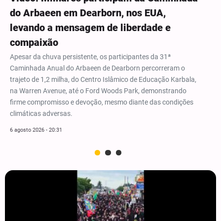
do Arbaeen em Dearborn, nos EUA,
levando a mensagem de liberdade e
compaixão
Apesar da chuva persistente, os participantes da 31ª
Caminhada Anual do Arbaeen de Dearborn percorreram o
trajeto de 1,2 milha, do Centro Islâmico de Educação Karbala,
na Warren Avenue, até o Ford Woods Park, demonstrando
firme compromisso e devoção, mesmo diante das condições
climáticas adversas.
6 agosto 2026 - 20:31