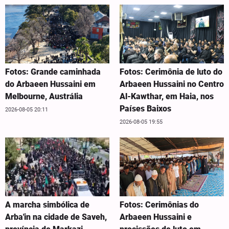
Fotos: Grande caminhada
Fotos: Cerimônia de luto do
do Arbaeen Hussaini em
Arbaeen Hussaini no Centro
Melbourne, Austrália
Al-Kawthar, em Haia, nos
Países Baixos
2026-08-05 20:11
2026-08-05 19:55
A marcha simbólica de
Fotos: Cerimônias do
Arba'in na cidade de Saveh,
Arbaeen Hussaini e