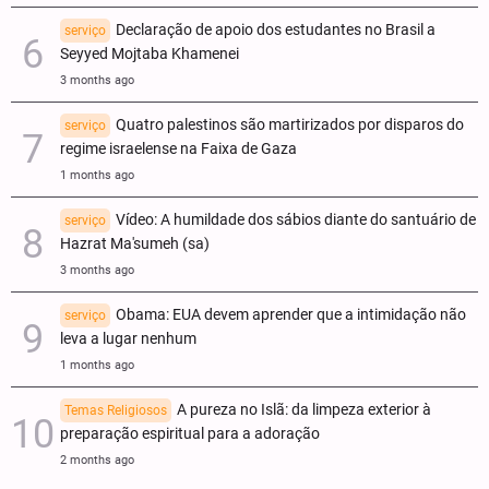
Declaração de apoio dos estudantes no Brasil a
serviço
Seyyed Mojtaba Khamenei
3 months ago
Quatro palestinos são martirizados por disparos do
serviço
regime israelense na Faixa de Gaza
1 months ago
Vídeo: A humildade dos sábios diante do santuário de
serviço
Hazrat Ma'sumeh (sa)
3 months ago
Obama: EUA devem aprender que a intimidação não
serviço
leva a lugar nenhum
1 months ago
A pureza no Islã: da limpeza exterior à
Temas Religiosos
preparação espiritual para a adoração
2 months ago