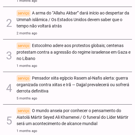
1 months ago
A arma do “Allahu Akbar” dará início ao despertar da
serviço
Ummah islâmica / Os Estados Unidos devem saber que o
tempo não voltará atrás
2 months ago
Estocolmo adere aos protestos globais; centenas
serviço
protestam contra a agressão do regime israelense em Gaza e
no Líbano
1 months ago
Pensador xiita egípcio Rasem al-Nafis alerta: guerra
serviço
organizada contra xiitas e Irã — Dajjal prevalecerá ou sofrerá
derrota definitiva
5 months ago
O mundo anseia por conhecer o pensamento do
serviço
Aiatolá Mártir Seyed Ali Khamenei / O funeral do Líder Mártir
será um acontecimento de alcance mundial
1 months ago