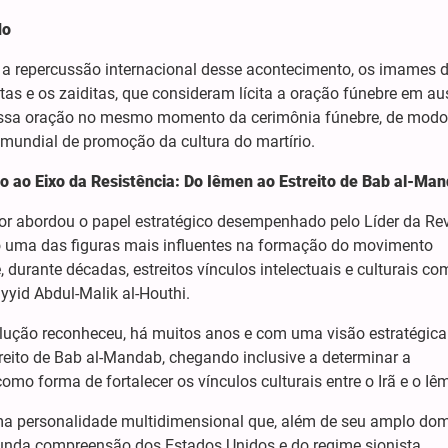
do
 a repercussão internacional desse acontecimento, os imames 
tas e os zaiditas, que consideram lícita a oração fúnebre em a
 essa oração no mesmo momento da cerimônia fúnebre, de modo
mundial de promoção da cultura do martírio.
o ao Eixo da Resistência: Do Iêmen ao Estreito de Bab
al-Man
dor abordou o papel estratégico desempenhado pelo Líder da Re
o uma das figuras mais influentes na formação do movimento
 durante décadas, estreitos vínculos intelectuais e culturais co
yyid Abdul-Malik al-Houthi.
lução reconheceu, há muitos anos e com uma visão estratégica
treito de Bab al-Mandab, chegando inclusive a determinar a
mo forma de fortalecer os vínculos culturais entre o Irã e o Iê
ma personalidade multidimensional que, além de seu amplo dom
ofunda compreensão dos Estados Unidos e do regime sionista,