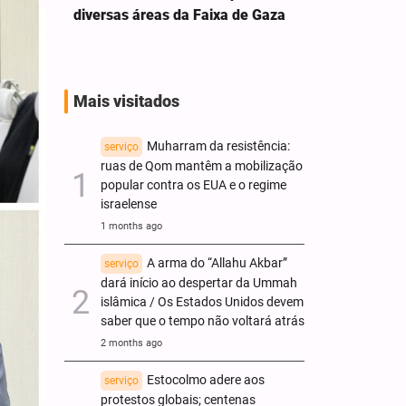
diversas áreas da Faixa de Gaza
Mais visitados
Muharram da resistência:
serviço
ruas de Qom mantêm a mobilização
popular contra os EUA e o regime
israelense
1 months ago
A arma do “Allahu Akbar”
serviço
dará início ao despertar da Ummah
islâmica / Os Estados Unidos devem
saber que o tempo não voltará atrás
2 months ago
Estocolmo adere aos
serviço
protestos globais; centenas