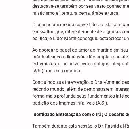
destacava-se também por seu vasto conhecimento
misticismo e literatura persa, árabe e turca.
O pensador iemenita convertido ao Islã compar
e ressaltou que, diferentemente de algumas cor
política, o Líder Mártir conseguiu estabelecer u
Ao abordar o papel do amor ao martírio em seu
mártir alcançou dimensões tão amplas que at
extremistas, e inclusive certos antigos integra
(A.S.) após seu martírio.
Concluindo sua intervenção, o Dr.al-Ammed de
redor do mundo, além de demonstrarem interesse
forma mais profunda seus fundamentos intelec
tradição dos Imames Infalíveis (A.S.).
Identidade Entrelaçada com o Irã; O Desafio d
Também durante esta sessão, o Dr. Rashid al-R