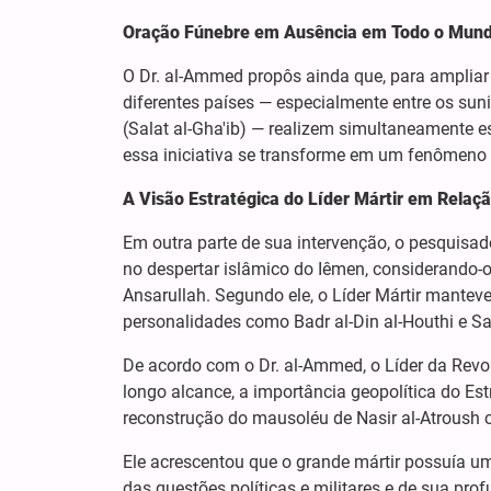
Oração Fúnebre em Ausência em Todo o
Mun
O Dr. al-Ammed propôs ainda que, para ampliar
diferentes países — especialmente entre os suni
(Salat al-Gha'ib) — realizem simultaneamente
essa iniciativa se transforme em um fenômeno 
A Visão Estratégica do Líder Mártir em Relaçã
Em outra parte de sua intervenção, o pesquisa
no despertar islâmico do Iêmen, considerando-
Ansarullah. Segundo ele, o Líder Mártir manteve,
personalidades como Badr al-Din al-Houthi e Sa
De acordo com o Dr. al-Ammed, o Líder da Revo
longo alcance, a importância geopolítica do Es
reconstrução do mausoléu de Nasir al-Atroush co
Ele acrescentou que o grande mártir possuía u
das questões políticas e militares e de sua pr