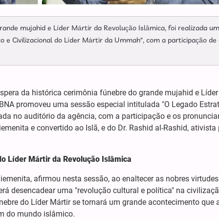
rande mujahid e Líder Mártir da Revolução Islâmica, foi realizada u
o e Civilizacional do Líder Mártir da Ummah", com a participação de 
pera da histórica cerimônia fúnebre do grande mujahid e Líder
ABNA promoveu uma sessão especial intitulada "O Legado Estrat
izada no auditório da agência, com a participação e os pronunci
enita e convertido ao Islã, e do Dr. Rashid al-Rashid, ativista 
do Líder
Mártir
da
Revolução Islâmica
emenita, afirmou nesta sessão, ao enaltecer as nobres virtudes
erá desencadear uma "revolução cultural e política" na civilizaç
ebre do Líder Mártir se tornará um grande acontecimento que a
ém do mundo islâmico.