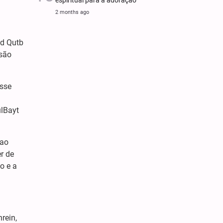
espiritual para a adoração
2 months ago
id Qutb
nsão
esse
ulBayt
 ao
r de
o e a
rein,