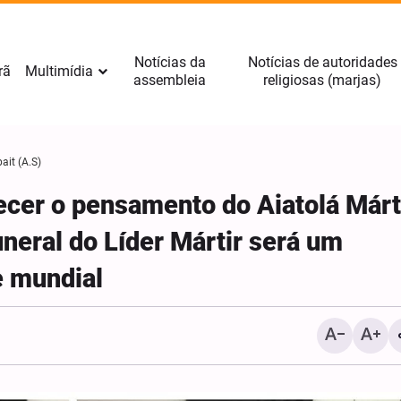
Notícias da
Notícias de autoridades
rã
Multimídia
assembleia
religiosas (marjas)
ait (A.S)
cer o pensamento do Aiatolá Márt
neral do Líder Mártir será um
e mundial
Chefe do Hezbollah Criti
Negociações do Líbano 
Israel