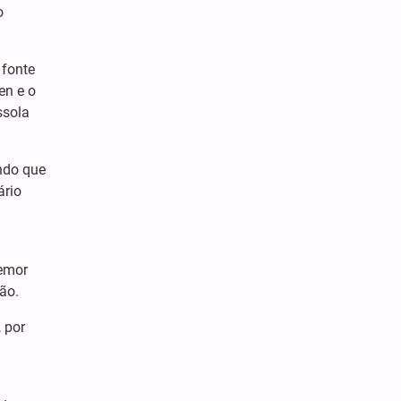
o
 fonte
en e o
ssola
ando que
ário
temor
ão.
 por