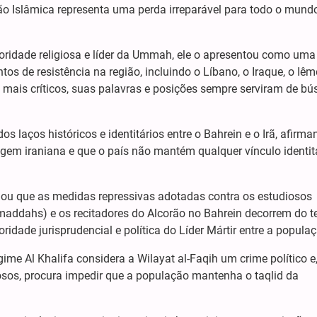
ão Islâmica representa uma perda irreparável para todo o mund
oridade religiosa e líder da Ummah, ele o apresentou como uma
os de resistência na região, incluindo o Líbano, o Iraque, o Iêm
mais críticos, suas palavras e posições sempre serviram de bú
dos laços históricos e identitários entre o Bahrein e o Irã, afirm
gem iraniana e que o país não mantém qualquer vínculo identit
irmou que as medidas repressivas adotadas contra os estudiosos
s (maddahs) e os recitadores do Alcorão no Bahrein decorrem do 
idade jurisprudencial e política do Líder Mártir entre a populaç
ime Al Khalifa considera a Wilayat al-Faqih um crime político e,
osos, procura impedir que a população mantenha o taqlid da