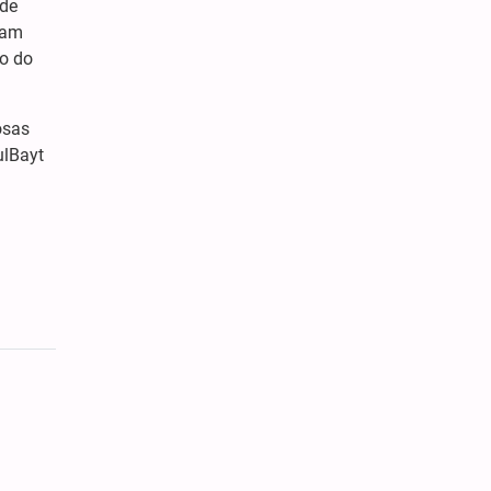
 de
ram
ão do
osas
ulBayt