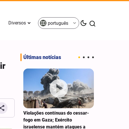
Diversos
português
Últimas notícias
ir
ca
Violações contínuas do cessar-
Mais de 22 mi
com
fogo em Gaza; Exército
participaram 
israelense mantém ataques a
Arbaeen