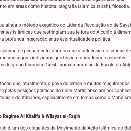
 em áreas como história, biografia islâmica (sirah), filosofia,
ou ainda o método exegético do Líder da Revolução ao de Sayy
rentes islâmicas que restringiam sua leitura do Alcorão à dime
ma profunda integração entre espiritualidade e política.
 sistema de pensamento, afirmou que a influência do sangue d
é mesmo alguns indivíduos que haviam abandonado correntes
ntes do grupo terrorista Daesh, aproximaram-se da Escola da Ahl
stacou que, atualmente, o povo do Iêmen e muitos muçulmanos
 pelas posições políticas do Líder Mártir, anseiam por conhece
tuais e doutrinários, especialmente em temas como o Mahdism
o Regime Al Khalifa à Wilayat al-Faqih
ashid, um dos dirigentes do Movimento de Ação Islâmica do Bah