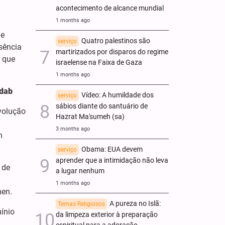
acontecimento de alcance mundial
1 months ago
de
Quatro palestinos são
serviço
usência
martirizados por disparos do regime
 que
israelense na Faixa de Gaza
1 months ago
dab
Vídeo: A humildade dos
serviço
sábios diante do santuário de
volução
Hazrat Ma'sumeh (sa)
3 months ago
m
Obama: EUA devem
serviço
aprender que a intimidação não leva
 de
a lugar nenhum
1 months ago
men.
A pureza no Islã:
Temas Religiosos
ínio
da limpeza exterior à preparação