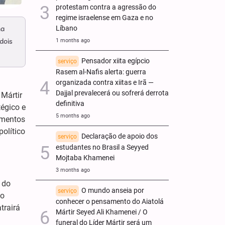
protestam contra a agressão do
regime israelense em Gaza e no
Líbano
ma
dois
1 months ago
Pensador xiita egípcio
serviço
Rasem al-Nafis alerta: guerra
organizada contra xiitas e Irã —
Dajjal prevalecerá ou sofrerá derrota
 Mártir
definitiva
égico e
5 months ago
amentos
político
Declaração de apoio dos
serviço
estudantes no Brasil a Seyyed
Mojtaba Khamenei
3 months ago
 do
O mundo anseia por
serviço
ão
conhecer o pensamento do Aiatolá
trairá
Mártir Seyed Ali Khamenei / O
funeral do Líder Mártir será um