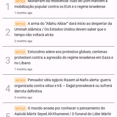
Muharram da resistência: ruas de Qom mantêm a
serviço
mobilização popular contra os EUA e o regime israelense
1 months ago
A arma do “Allahu Akbar” dará início ao despertar da
serviço
Ummah islâmica / Os Estados Unidos devem saber que o
tempo não voltará atrás
2 months ago
Estocolmo adere aos protestos globais; centenas
serviço
protestam contra a agressão do regime israelense em Gaza e
no Líbano
1 months ago
Pensador xiita egípcio Rasem al-Nafis alerta: guerra
serviço
organizada contra xiitas e Irã — Dajjal prevalecerá ou sofrerá
derrota definitiva
5 months ago
O mundo anseia por conhecer o pensamento do
serviço
Aiatolá Mártir Seyed Ali Khamenei / O funeral do Líder Mártir