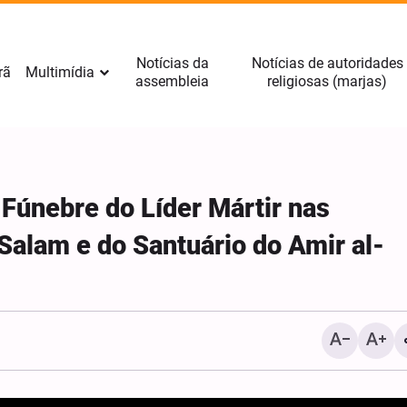
Notícias da
Notícias de autoridades
rã
Multimídia
assembleia
religiosas (marjas)
 Fúnebre do Líder Mártir nas
Salam e do Santuário do Amir al-
Fotos: Mulheres particip
cerimônias do Arbaeen e
Amil, no sul do Líbano