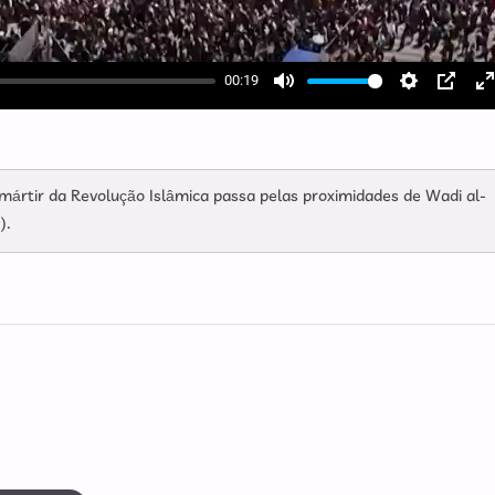
00:19
Mute
Settings
PIP
E
f
 mártir da Revolução Islâmica passa pelas proximidades de Wadi al-
).