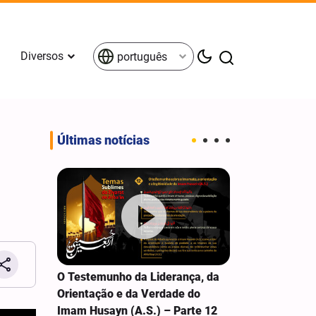
Diversos
português
Últimas notícias
am das
O Testemunho da Liderança, da
O Testemunho
m Jabal
Orientação e da Verdade do
sobre Alguma
Imam Husayn (A.S.) – Parte 12
Fundamentais