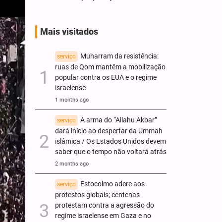
Mais visitados
Muharram da resistência:
serviço
ruas de Qom mantêm a mobilização
popular contra os EUA e o regime
israelense
1 months ago
A arma do “Allahu Akbar”
serviço
dará início ao despertar da Ummah
islâmica / Os Estados Unidos devem
saber que o tempo não voltará atrás
2 months ago
Estocolmo adere aos
serviço
protestos globais; centenas
protestam contra a agressão do
regime israelense em Gaza e no