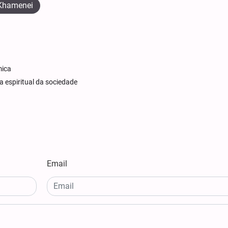
 Khamenei
mica
a espiritual da sociedade
Email