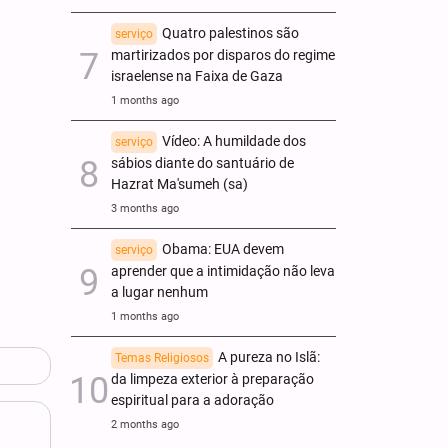
Quatro palestinos são
serviço
martirizados por disparos do regime
israelense na Faixa de Gaza
1 months ago
Vídeo: A humildade dos
serviço
sábios diante do santuário de
Hazrat Ma'sumeh (sa)
3 months ago
Obama: EUA devem
serviço
aprender que a intimidação não leva
a lugar nenhum
1 months ago
A pureza no Islã:
Temas Religiosos
da limpeza exterior à preparação
espiritual para a adoração
2 months ago