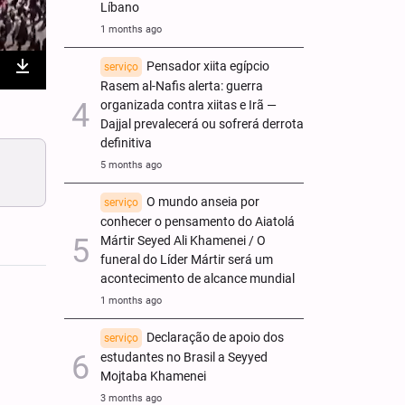
Líbano
1 months ago
Pensador xiita egípcio
serviço
nter
Download
Rasem al-Nafis alerta: guerra
organizada contra xiitas e Irã —
ullscreen
Dajjal prevalecerá ou sofrerá derrota
definitiva
5 months ago
O mundo anseia por
serviço
conhecer o pensamento do Aiatolá
Mártir Seyed Ali Khamenei / O
funeral do Líder Mártir será um
acontecimento de alcance mundial
1 months ago
Declaração de apoio dos
serviço
estudantes no Brasil a Seyyed
Mojtaba Khamenei
3 months ago