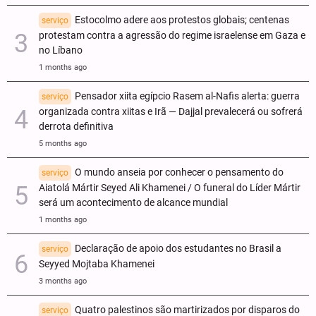
Estocolmo adere aos protestos globais; centenas
serviço
protestam contra a agressão do regime israelense em Gaza e
no Líbano
1 months ago
Pensador xiita egípcio Rasem al-Nafis alerta: guerra
serviço
organizada contra xiitas e Irã — Dajjal prevalecerá ou sofrerá
derrota definitiva
5 months ago
O mundo anseia por conhecer o pensamento do
serviço
Aiatolá Mártir Seyed Ali Khamenei / O funeral do Líder Mártir
será um acontecimento de alcance mundial
1 months ago
Declaração de apoio dos estudantes no Brasil a
serviço
Seyyed Mojtaba Khamenei
3 months ago
Quatro palestinos são martirizados por disparos do
serviço