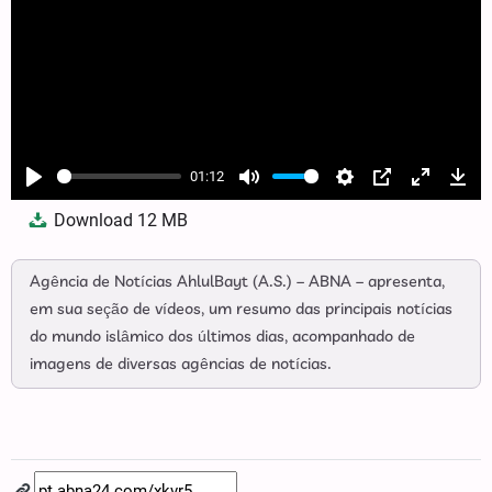
01:12
Play
Mute
Settings
PIP
Enter
Dow
Download
12 MB
fullscree
Agência de Notícias AhlulBayt (A.S.) – ABNA – apresenta,
em sua seção de vídeos, um resumo das principais notícias
do mundo islâmico dos últimos dias, acompanhado de
imagens de diversas agências de notícias.