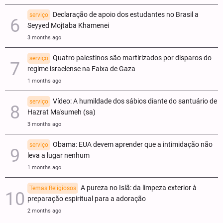
Declaração de apoio dos estudantes no Brasil a
serviço
Seyyed Mojtaba Khamenei
3 months ago
Quatro palestinos são martirizados por disparos do
serviço
regime israelense na Faixa de Gaza
1 months ago
Vídeo: A humildade dos sábios diante do santuário de
serviço
Hazrat Ma'sumeh (sa)
3 months ago
Obama: EUA devem aprender que a intimidação não
serviço
leva a lugar nenhum
1 months ago
A pureza no Islã: da limpeza exterior à
Temas Religiosos
preparação espiritual para a adoração
2 months ago