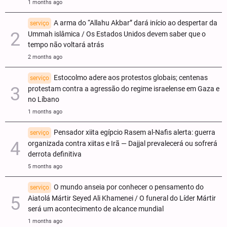
1 months ago
A arma do “Allahu Akbar” dará início ao despertar da
serviço
Ummah islâmica / Os Estados Unidos devem saber que o
tempo não voltará atrás
2 months ago
Estocolmo adere aos protestos globais; centenas
serviço
protestam contra a agressão do regime israelense em Gaza e
no Líbano
1 months ago
Pensador xiita egípcio Rasem al-Nafis alerta: guerra
serviço
organizada contra xiitas e Irã — Dajjal prevalecerá ou sofrerá
derrota definitiva
5 months ago
O mundo anseia por conhecer o pensamento do
serviço
Aiatolá Mártir Seyed Ali Khamenei / O funeral do Líder Mártir
será um acontecimento de alcance mundial
1 months ago