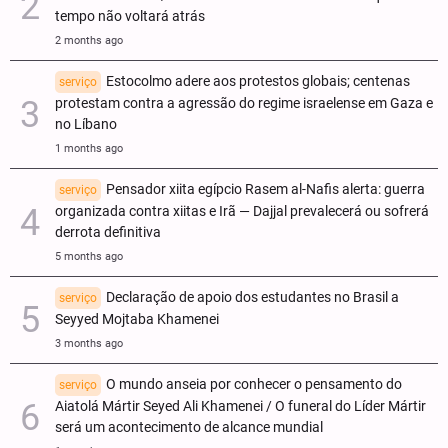
tempo não voltará atrás
2 months ago
Estocolmo adere aos protestos globais; centenas
serviço
protestam contra a agressão do regime israelense em Gaza e
no Líbano
1 months ago
Pensador xiita egípcio Rasem al-Nafis alerta: guerra
serviço
organizada contra xiitas e Irã — Dajjal prevalecerá ou sofrerá
derrota definitiva
5 months ago
Declaração de apoio dos estudantes no Brasil a
serviço
Seyyed Mojtaba Khamenei
3 months ago
O mundo anseia por conhecer o pensamento do
serviço
Aiatolá Mártir Seyed Ali Khamenei / O funeral do Líder Mártir
será um acontecimento de alcance mundial