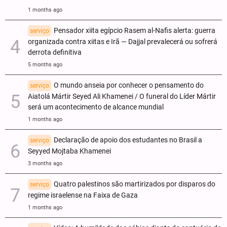
1 months ago
Pensador xiita egípcio Rasem al-Nafis alerta: guerra
serviço
organizada contra xiitas e Irã — Dajjal prevalecerá ou sofrerá
derrota definitiva
5 months ago
O mundo anseia por conhecer o pensamento do
serviço
Aiatolá Mártir Seyed Ali Khamenei / O funeral do Líder Mártir
será um acontecimento de alcance mundial
1 months ago
Declaração de apoio dos estudantes no Brasil a
serviço
Seyyed Mojtaba Khamenei
3 months ago
Quatro palestinos são martirizados por disparos do
serviço
regime israelense na Faixa de Gaza
1 months ago