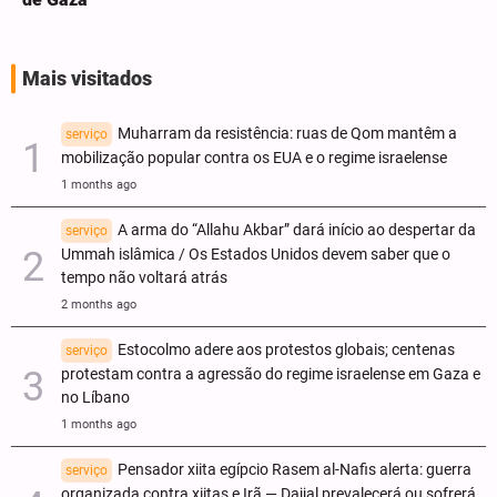
Mais visitados
Muharram da resistência: ruas de Qom mantêm a
serviço
mobilização popular contra os EUA e o regime israelense
1 months ago
A arma do “Allahu Akbar” dará início ao despertar da
serviço
Ummah islâmica / Os Estados Unidos devem saber que o
tempo não voltará atrás
2 months ago
Estocolmo adere aos protestos globais; centenas
serviço
protestam contra a agressão do regime israelense em Gaza e
no Líbano
1 months ago
Pensador xiita egípcio Rasem al-Nafis alerta: guerra
serviço
organizada contra xiitas e Irã — Dajjal prevalecerá ou sofrerá