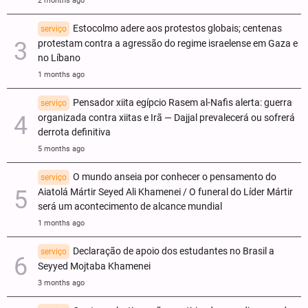
2 months ago
Estocolmo adere aos protestos globais; centenas
serviço
protestam contra a agressão do regime israelense em Gaza e
no Líbano
1 months ago
Pensador xiita egípcio Rasem al-Nafis alerta: guerra
serviço
organizada contra xiitas e Irã — Dajjal prevalecerá ou sofrerá
derrota definitiva
5 months ago
O mundo anseia por conhecer o pensamento do
serviço
Aiatolá Mártir Seyed Ali Khamenei / O funeral do Líder Mártir
será um acontecimento de alcance mundial
1 months ago
Declaração de apoio dos estudantes no Brasil a
serviço
Seyyed Mojtaba Khamenei
3 months ago