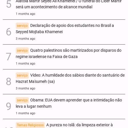
Aiatolá Mártir Seyed Ali Khamenei / O funeral do Líder Mártir
será um acontecimento de alcance mundial
1 months ago
Declaração de apoio dos estudantes no Brasil a
serviço
Seyyed Mojtaba Khamenei
3 months ago
Quatro palestinos são martirizados por disparos do
serviço
regime israelense na Faixa de Gaza
1 months ago
Vídeo: A humildade dos sábios diante do santuário de
serviço
Hazrat Ma'sumeh (sa)
3 months ago
Obama: EUA devem aprender que a intimidação não
serviço
leva a lugar nenhum
1 months ago
A pureza no Islã: da limpeza exterior à
Temas Religiosos