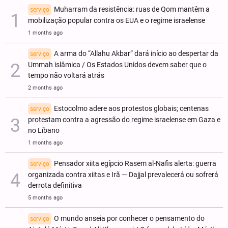
Muharram da resistência: ruas de Qom mantêm a
serviço
mobilização popular contra os EUA e o regime israelense
1 months ago
A arma do “Allahu Akbar” dará início ao despertar da
serviço
Ummah islâmica / Os Estados Unidos devem saber que o
tempo não voltará atrás
2 months ago
Estocolmo adere aos protestos globais; centenas
serviço
protestam contra a agressão do regime israelense em Gaza e
no Líbano
1 months ago
Pensador xiita egípcio Rasem al-Nafis alerta: guerra
serviço
organizada contra xiitas e Irã — Dajjal prevalecerá ou sofrerá
derrota definitiva
5 months ago
O mundo anseia por conhecer o pensamento do
serviço