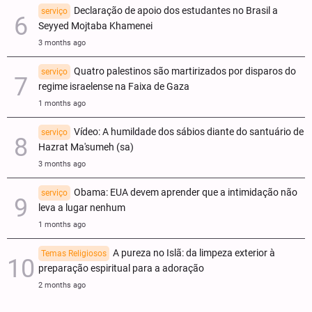
Declaração de apoio dos estudantes no Brasil a
serviço
Seyyed Mojtaba Khamenei
3 months ago
Quatro palestinos são martirizados por disparos do
serviço
regime israelense na Faixa de Gaza
1 months ago
Vídeo: A humildade dos sábios diante do santuário de
serviço
Hazrat Ma'sumeh (sa)
3 months ago
Obama: EUA devem aprender que a intimidação não
serviço
leva a lugar nenhum
1 months ago
A pureza no Islã: da limpeza exterior à
Temas Religiosos
preparação espiritual para a adoração
2 months ago