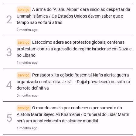
A arma do “Allahu Akbar” dará início ao despertar da
serviço
Ummah islâmica / Os Estados Unidos devem saber que o
tempo não voltará atrás
2 months ago
Estocolmo adere aos protestos globais; centenas
serviço
protestam contra a agressão do regime israelense em Gaza e
no Líbano
1 months ago
Pensador xiita egípcio Rasem al-Nafis alerta: guerra
serviço
organizada contra xiitas e Irã — Dajjal prevalecerá ou sofrerá
derrota definitiva
5 months ago
O mundo anseia por conhecer o pensamento do
serviço
Aiatolá Mártir Seyed Ali Khamenei / O funeral do Líder Mártir
será um acontecimento de alcance mundial
1 months ago