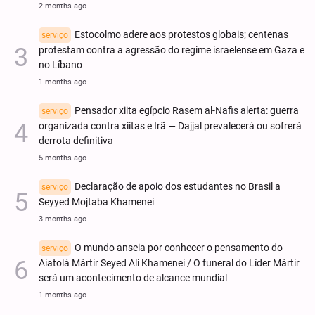
2 months ago
Estocolmo adere aos protestos globais; centenas
serviço
protestam contra a agressão do regime israelense em Gaza e
no Líbano
1 months ago
Pensador xiita egípcio Rasem al-Nafis alerta: guerra
serviço
organizada contra xiitas e Irã — Dajjal prevalecerá ou sofrerá
derrota definitiva
5 months ago
Declaração de apoio dos estudantes no Brasil a
serviço
Seyyed Mojtaba Khamenei
3 months ago
O mundo anseia por conhecer o pensamento do
serviço
Aiatolá Mártir Seyed Ali Khamenei / O funeral do Líder Mártir
será um acontecimento de alcance mundial
1 months ago