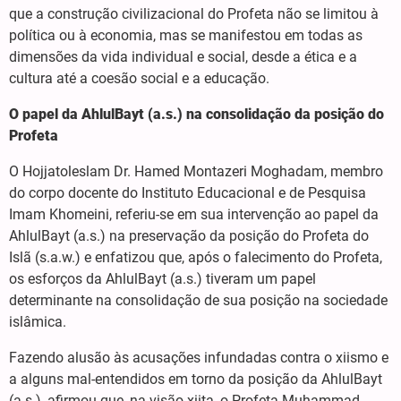
que a construção civilizacional do Profeta não se limitou à
política ou à economia, mas se manifestou em todas as
dimensões da vida individual e social, desde a ética e a
cultura até a coesão social e a educação.
O papel da AhlulBayt (a.s.) na consolidação da posição do
Profeta
O Hojjatoleslam Dr. Hamed Montazeri Moghadam, membro
do corpo docente do Instituto Educacional e de Pesquisa
Imam Khomeini, referiu-se em sua intervenção ao papel da
AhlulBayt (a.s.) na preservação da posição do Profeta do
Islã (s.a.w.) e enfatizou que, após o falecimento do Profeta,
os esforços da AhlulBayt (a.s.) tiveram um papel
determinante na consolidação de sua posição na sociedade
islâmica.
Fazendo alusão às acusações infundadas contra o xiismo e
a alguns mal-entendidos em torno da posição da AhlulBayt
(a.s.), afirmou que, na visão xiita, o Profeta Muhammad