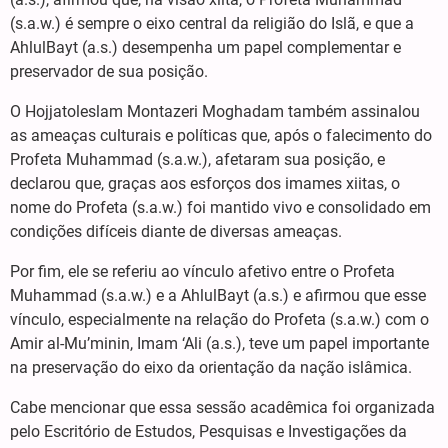
(s.a.w.) é sempre o eixo central da religião do Islã, e que a
AhlulBayt (a.s.) desempenha um papel complementar e
preservador de sua posição.
O Hojjatoleslam Montazeri Moghadam também assinalou
as ameaças culturais e políticas que, após o falecimento do
Profeta Muhammad (s.a.w.), afetaram sua posição, e
declarou que, graças aos esforços dos imames xiitas, o
nome do Profeta (s.a.w.) foi mantido vivo e consolidado em
condições difíceis diante de diversas ameaças.
Por fim, ele se referiu ao vínculo afetivo entre o Profeta
Muhammad (s.a.w.) e a AhlulBayt (a.s.) e afirmou que esse
vínculo, especialmente na relação do Profeta (s.a.w.) com o
Amir al-Mu’minin, Imam ‘Ali (a.s.), teve um papel importante
na preservação do eixo da orientação da nação islâmica.
Cabe mencionar que essa sessão acadêmica foi organizada
pelo Escritório de Estudos, Pesquisas e Investigações da