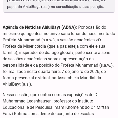
posição na construção da civilização islâmica e global, e o
papel da AhlulBayt (a.s.) na consolidação dessa posição.
Agência de Notícias AhlulBayt (ABNA):
Por ocasião do
milésimo quingentésimo aniversário lunar do nascimento do
Profeta Muhammad (s.a.w.), a sessão acadêmica «O
Profeta da Misericórdia (que a paz esteja com ele e sua
família); inspirador do diálogo global», pertencente à série
de sessões acadêmicas sobre a apresentação da
personalidade e da posição do Profeta Muhammad (s.a.w.),
foi realizada nesta quarta-feira, 7 de janeiro de 2026, de
forma presencial e virtual, na Assembleia Mundial da
AhlulBayt (a.s.).
Nessa sessão, que contou com as exposições do Dr.
Muhammad Legenhausen, professor do Instituto
Educacional e de Pesquisa Imam Khomeini; do Dr. Miftah
Fauzi Rahmat, presidente do conjunto de escolas