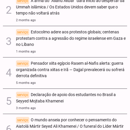
A arma do “Allahu Akbar” dará início ao despertar da
serviço
Ummah islâmica / Os Estados Unidos devem saber que o
tempo não voltará atrás
2 months ago
Estocolmo adere aos protestos globais; centenas
serviço
protestam contra a agressão do regime israelense em Gaza e
no Líbano
1 months ago
Pensador xiita egípcio Rasem al-Nafis alerta: guerra
serviço
organizada contra xiitas e Irã — Dajjal prevalecerá ou sofrerá
derrota definitiva
5 months ago
Declaração de apoio dos estudantes no Brasil a
serviço
Seyyed Mojtaba Khamenei
3 months ago
O mundo anseia por conhecer o pensamento do
serviço
Aiatolá Mártir Seyed Ali Khamenei / O funeral do Líder Mártir