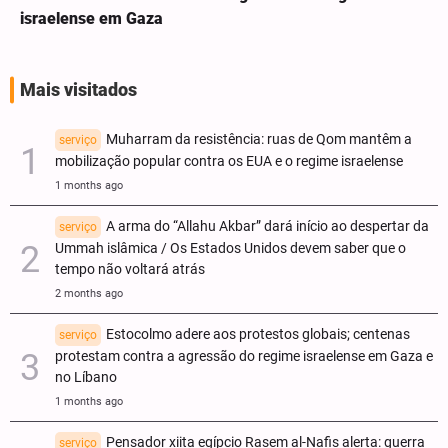
israelense em Gaza
Mais visitados
Muharram da resistência: ruas de Qom mantêm a
serviço
mobilização popular contra os EUA e o regime israelense
1 months ago
A arma do “Allahu Akbar” dará início ao despertar da
serviço
Ummah islâmica / Os Estados Unidos devem saber que o
tempo não voltará atrás
2 months ago
Estocolmo adere aos protestos globais; centenas
serviço
protestam contra a agressão do regime israelense em Gaza e
no Líbano
1 months ago
Pensador xiita egípcio Rasem al-Nafis alerta: guerra
serviço