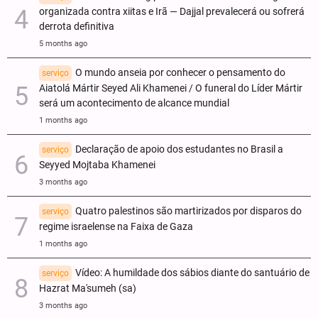
organizada contra xiitas e Irã — Dajjal prevalecerá ou sofrerá
derrota definitiva
5 months ago
O mundo anseia por conhecer o pensamento do
serviço
Aiatolá Mártir Seyed Ali Khamenei / O funeral do Líder Mártir
será um acontecimento de alcance mundial
1 months ago
Declaração de apoio dos estudantes no Brasil a
serviço
Seyyed Mojtaba Khamenei
3 months ago
Quatro palestinos são martirizados por disparos do
serviço
regime israelense na Faixa de Gaza
1 months ago
Vídeo: A humildade dos sábios diante do santuário de
serviço
Hazrat Ma'sumeh (sa)
3 months ago