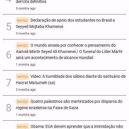
derrota definitiva
5 months ago
Declaração de apoio dos estudantes no Brasil a
serviço
Seyyed Mojtaba Khamenei
3 months ago
O mundo anseia por conhecer o pensamento do
serviço
Aiatolá Mártir Seyed Ali Khamenei / O funeral do Líder Mártir
será um acontecimento de alcance mundial
1 months ago
Vídeo: A humildade dos sábios diante do santuário de
serviço
Hazrat Ma'sumeh (sa)
3 months ago
Quatro palestinos são martirizados por disparos do
serviço
regime israelense na Faixa de Gaza
1 months ago
Obama: EUA devem aprender que a intimidação não
serviço