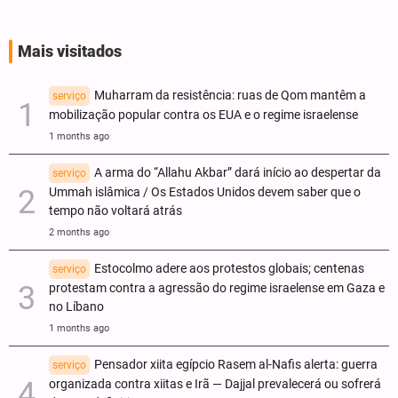
Mais visitados
Muharram da resistência: ruas de Qom mantêm a
serviço
mobilização popular contra os EUA e o regime israelense
1 months ago
A arma do “Allahu Akbar” dará início ao despertar da
serviço
Ummah islâmica / Os Estados Unidos devem saber que o
tempo não voltará atrás
2 months ago
Estocolmo adere aos protestos globais; centenas
serviço
protestam contra a agressão do regime israelense em Gaza e
no Líbano
1 months ago
Pensador xiita egípcio Rasem al-Nafis alerta: guerra
serviço
organizada contra xiitas e Irã — Dajjal prevalecerá ou sofrerá