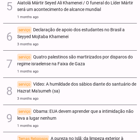
Aiatolá Mártir Seyed Ali Khamenei / O funeral do Líder Mártir
será um acontecimento de alcance mundial
1 months ago
Declaração de apoio dos estudantes no Brasil a
serviço
Seyyed Mojtaba Khamenei
3 months ago
Quatro palestinos são martirizados por disparos do
serviço
regime israelense na Faixa de Gaza
1 months ago
Vídeo: A humildade dos sábios diante do santuário de
serviço
Hazrat Ma'sumeh (sa)
3 months ago
Obama: EUA devem aprender que a intimidação não
serviço
leva a lugar nenhum
1 months ago
A pureza no Islã: da limpeza exterior à
Temas Religiosos