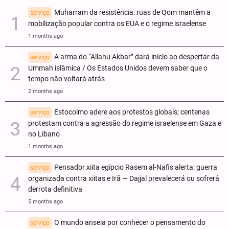
Muharram da resistência: ruas de Qom mantêm a
serviço
mobilização popular contra os EUA e o regime israelense
1 months ago
A arma do “Allahu Akbar” dará início ao despertar da
serviço
Ummah islâmica / Os Estados Unidos devem saber que o
tempo não voltará atrás
2 months ago
Estocolmo adere aos protestos globais; centenas
serviço
protestam contra a agressão do regime israelense em Gaza e
no Líbano
1 months ago
Pensador xiita egípcio Rasem al-Nafis alerta: guerra
serviço
organizada contra xiitas e Irã — Dajjal prevalecerá ou sofrerá
derrota definitiva
5 months ago
O mundo anseia por conhecer o pensamento do
serviço