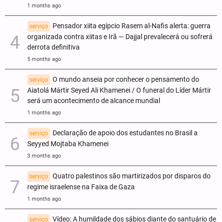
1 months ago
Pensador xiita egípcio Rasem al-Nafis alerta: guerra
serviço
organizada contra xiitas e Irã — Dajjal prevalecerá ou sofrerá
derrota definitiva
5 months ago
O mundo anseia por conhecer o pensamento do
serviço
Aiatolá Mártir Seyed Ali Khamenei / O funeral do Líder Mártir
será um acontecimento de alcance mundial
1 months ago
Declaração de apoio dos estudantes no Brasil a
serviço
Seyyed Mojtaba Khamenei
3 months ago
Quatro palestinos são martirizados por disparos do
serviço
regime israelense na Faixa de Gaza
1 months ago
Vídeo: A humildade dos sábios diante do santuário de
serviço