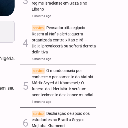
regime israelense em Gaza e no
Líbano
1 months ago
Pensador xiita egípcio
serviço
Rasem al-Nafis alerta: guerra
organizada contra xiitas e Irã —
Dajjal prevalecerá ou sofrerá derrota
definitiva
igéria,
5 months ago
O mundo anseia por
serviço
conhecer o pensamento do Aiatolá
Mártir Seyed Ali Khamenei / O
 em seu
funeral do Líder Mártir será um
acontecimento de alcance mundial
1 months ago
Declaração de apoio dos
serviço
estudantes no Brasil a Seyyed
Mojtaba Khamenei