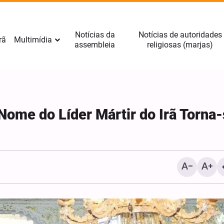
Notícias da
Notícias de autoridades
rã
Multimídia
assembleia
religiosas (marjas)
Nome do Líder Mártir do Irã Torna
Renovação da Aliança e
Preparação para Apoiar 
AhlulBayt (A.S.) – Parte 