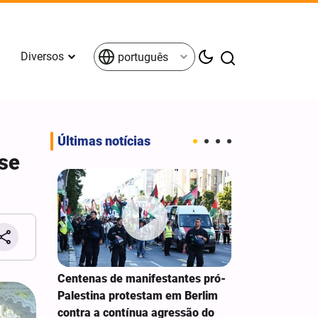
Diversos
português
Últimas notícias
-se
Centenas de manifestantes pró-
VÍDEOS SELE
os
Palestina protestam em Berlim
MUNDO ISLÂ
14
contra a contínua agressão do