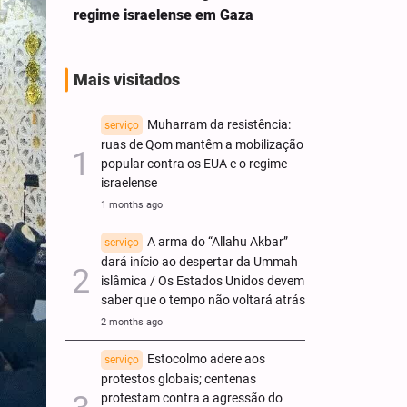
regime israelense em Gaza
Mais visitados
Muharram da resistência:
serviço
ruas de Qom mantêm a mobilização
popular contra os EUA e o regime
israelense
1 months ago
A arma do “Allahu Akbar”
serviço
dará início ao despertar da Ummah
islâmica / Os Estados Unidos devem
saber que o tempo não voltará atrás
2 months ago
Estocolmo adere aos
serviço
protestos globais; centenas
protestam contra a agressão do