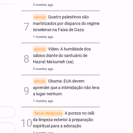
3 months ago
Quatro palestinos são
serviço
martirizados por disparos do regime
israelense na Faixa de Gaza
1 months ago
Vídeo: A humildade dos
serviço
sábios diante do santuário de
Hazrat Ma'sumeh (sa)
3 months ago
Obama: EUA devem
serviço
aprender que a intimidação não leva
a lugar nenhum
1 months ago
A pureza no Islã:
Temas Religiosos
da limpeza exterior à preparação
espiritual para a adoração