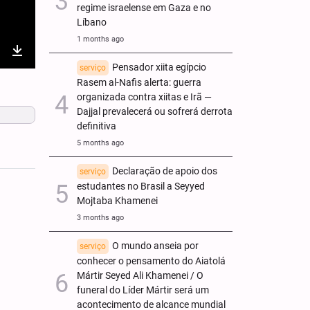
regime israelense em Gaza e no
Líbano
1 months ago
nter
Download
Pensador xiita egípcio
serviço
Rasem al-Nafis alerta: guerra
ullscreen
organizada contra xiitas e Irã —
Dajjal prevalecerá ou sofrerá derrota
definitiva
5 months ago
Declaração de apoio dos
serviço
estudantes no Brasil a Seyyed
Mojtaba Khamenei
3 months ago
O mundo anseia por
serviço
conhecer o pensamento do Aiatolá
Mártir Seyed Ali Khamenei / O
funeral do Líder Mártir será um
acontecimento de alcance mundial