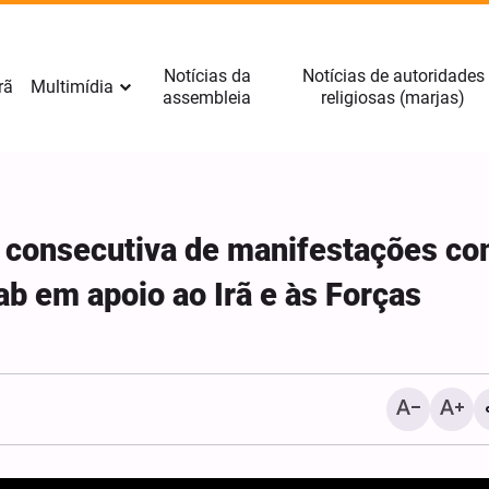
Notícias da
Notícias de autoridades
rã
Multimídia
assembleia
religiosas (marjas)
te consecutiva de manifestações c
b em apoio ao Irã e às Forças
Fotos: Cerimônia de luto
Arbaeen Hussaini no Cent
Kawthar, em Haia, nos P