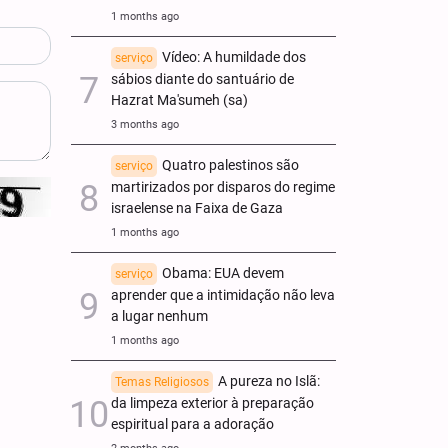
1 months ago
Vídeo: A humildade dos
serviço
sábios diante do santuário de
Hazrat Ma'sumeh (sa)
3 months ago
Quatro palestinos são
serviço
martirizados por disparos do regime
israelense na Faixa de Gaza
1 months ago
Obama: EUA devem
serviço
aprender que a intimidação não leva
a lugar nenhum
1 months ago
A pureza no Islã:
Temas Religiosos
da limpeza exterior à preparação
espiritual para a adoração