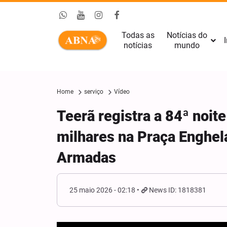
Todas as
Notícias do
I
notícias
mundo
Home
serviço
Vídeo
Teerã registra a 84ª noi
milhares na Praça Enghela
Armadas
25 maio 2026 - 02:18
News ID: 1818381