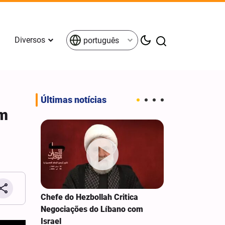
Diversos
português
Últimas notícias
om
 do
Chefe do Hezbollah Critica
VÍDEOS SELE
ro Al-
Negociações do Líbano com
MUNDO ISLÂ
aíses
Israel