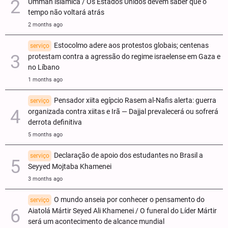
Ummah islâmica / Os Estados Unidos devem saber que o
tempo não voltará atrás
2 months ago
Estocolmo adere aos protestos globais; centenas
serviço
protestam contra a agressão do regime israelense em Gaza e
no Líbano
1 months ago
Pensador xiita egípcio Rasem al-Nafis alerta: guerra
serviço
organizada contra xiitas e Irã — Dajjal prevalecerá ou sofrerá
derrota definitiva
5 months ago
Declaração de apoio dos estudantes no Brasil a
serviço
Seyyed Mojtaba Khamenei
3 months ago
O mundo anseia por conhecer o pensamento do
serviço
Aiatolá Mártir Seyed Ali Khamenei / O funeral do Líder Mártir
será um acontecimento de alcance mundial