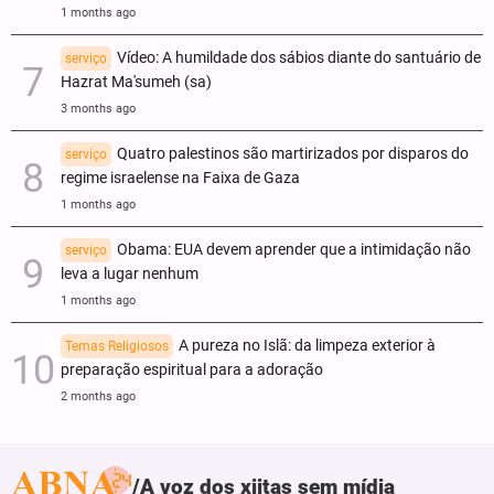
1 months ago
Vídeo: A humildade dos sábios diante do santuário de
serviço
Hazrat Ma'sumeh (sa)
3 months ago
Quatro palestinos são martirizados por disparos do
serviço
regime israelense na Faixa de Gaza
1 months ago
Obama: EUA devem aprender que a intimidação não
serviço
leva a lugar nenhum
1 months ago
A pureza no Islã: da limpeza exterior à
Temas Religiosos
preparação espiritual para a adoração
2 months ago
A voz dos xiitas sem mídia