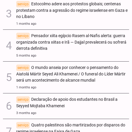
Estocolmo adere aos protestos globais; centenas
serviço
protestam contra a agressão do regime israelense em Gaza e
no Líbano
1 months ago
Pensador xiita egípcio Rasem al-Nafis alerta: guerra
serviço
organizada contra xiitas e Irã — Dajjal prevalecerá ou sofrerá
derrota definitiva
5 months ago
O mundo anseia por conhecer o pensamento do
serviço
Aiatolá Mártir Seyed Ali Khamenei / O funeral do Líder Mártir
será um acontecimento de alcance mundial
1 months ago
Declaração de apoio dos estudantes no Brasil a
serviço
Seyyed Mojtaba Khamenei
3 months ago
Quatro palestinos são martirizados por disparos do
serviço
regime israelense na Faixa de Gaza