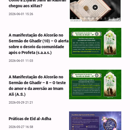
Como a Ziyarat Jami‘ah Kabirah
chegou aos xiitas?
2026-06-01 15:26
A manifestação do Alcorão no
Sermão de Ghadir (10) – O alerta
sobre o desvio da comunidade
após o Profeta (s.a.a.s.)
2026-06-01 11:03
A Manifestação do Alcorão no
Sermão de Ghadir – 8 – O teste
do amor e da aversão ao Imam
Ali (A.S.)
2026-05-29 21:21
Práticas de Eid al-Adha
2026-05-27 16:58