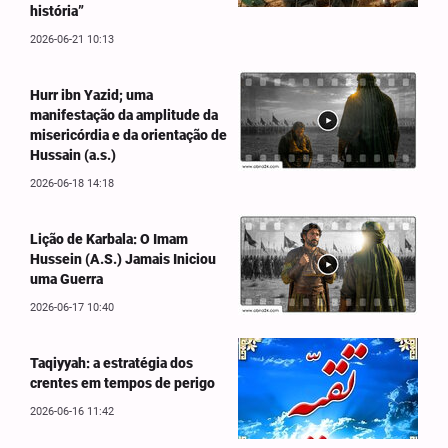
história”
2026-06-21 10:13
Hurr ibn Yazid; uma
manifestação da amplitude da
misericórdia e da orientação de
Hussain (a.s.)
2026-06-18 14:18
Lição de Karbala: O Imam
Hussein (A.S.) Jamais Iniciou
uma Guerra
2026-06-17 10:40
Taqiyyah: a estratégia dos
crentes em tempos de perigo
2026-06-16 11:42