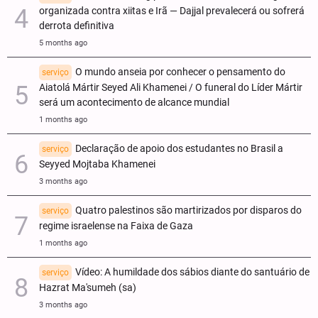
organizada contra xiitas e Irã — Dajjal prevalecerá ou sofrerá
derrota definitiva
5 months ago
O mundo anseia por conhecer o pensamento do
serviço
Aiatolá Mártir Seyed Ali Khamenei / O funeral do Líder Mártir
será um acontecimento de alcance mundial
1 months ago
Declaração de apoio dos estudantes no Brasil a
serviço
Seyyed Mojtaba Khamenei
3 months ago
Quatro palestinos são martirizados por disparos do
serviço
regime israelense na Faixa de Gaza
1 months ago
Vídeo: A humildade dos sábios diante do santuário de
serviço
Hazrat Ma'sumeh (sa)
3 months ago