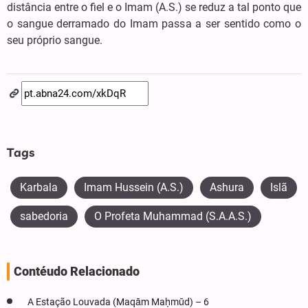
distância entre o fiel e o Imam (A.S.) se reduz a tal ponto que
o sangue derramado do Imam passa a ser sentido como o
seu próprio sangue.
Tags
Karbala
Imam Hussein (A.S.)
Ashura
Islã
sabedoria
O Profeta Muhammad (S.A.A.S.)
Contéudo Relacionado
A Estação Louvada (Maqām Maḥmūd) – 6