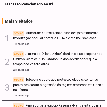
Fracasso Relacionado ao Irã
Mais visitados
Muharram da resistência: ruas de Qom mantêm a
serviço
mobilização popular contra os EUA e o regime israelense
1 months ago
A arma do “Allahu Akbar” dará início ao despertar da
serviço
Ummah islâmica / Os Estados Unidos devem saber que o
tempo não voltará atrás
2 months ago
Estocolmo adere aos protestos globais; centenas
serviço
protestam contra a agressão do regime israelense em Gaza e
no Líbano
1 months ago
Pensador xiita egípcio Rasem al-Nafis alerta: guerra
serviço