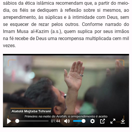
sábios da ética islâmica recomendam que, a partir do meio-
dia, os fiéis se dediquem à reflexão sobre si mesmos, ao
arrependimento, às súplicas e à intimidade com Deus, sem
se esquecer de rezar pelos outros. Conforme narrado do
Imam Musa al-Kazim (a.s.), quem suplica por seus irmãos
na fé recebe de Deus uma recompensa multiplicada cem mil
vezes.
01:44
Play
Mute
Settings
PIP
Enter
Dow