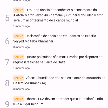
5 months ago
O mundo anseia por conhecer o pensamento do
serviço
Aiatolá Mártir Seyed Ali Khamenei / O funeral do Líder Mártir
será um acontecimento de alcance mundial
1 months ago
Declaração de apoio dos estudantes no Brasil a
serviço
Seyyed Mojtaba Khamenei
3 months ago
Quatro palestinos são martirizados por disparos do
serviço
regime israelense na Faixa de Gaza
1 months ago
Vídeo: A humildade dos sábios diante do santuário de
serviço
Hazrat Ma'sumeh (sa)
3 months ago
Obama: EUA devem aprender que a intimidação não
serviço
leva a lugar nenhum