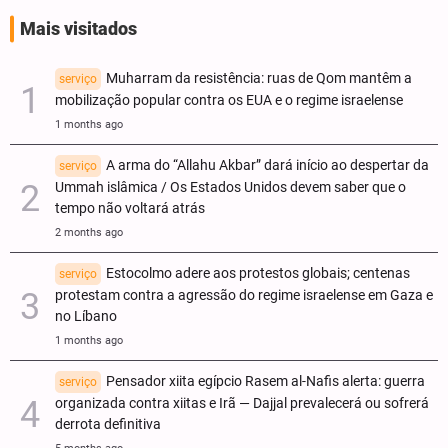
Mais visitados
Muharram da resistência: ruas de Qom mantêm a
serviço
mobilização popular contra os EUA e o regime israelense
1 months ago
A arma do “Allahu Akbar” dará início ao despertar da
serviço
Ummah islâmica / Os Estados Unidos devem saber que o
tempo não voltará atrás
2 months ago
Estocolmo adere aos protestos globais; centenas
serviço
protestam contra a agressão do regime israelense em Gaza e
no Líbano
1 months ago
Pensador xiita egípcio Rasem al-Nafis alerta: guerra
serviço
organizada contra xiitas e Irã — Dajjal prevalecerá ou sofrerá
derrota definitiva