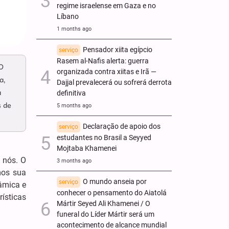
regime israelense em Gaza e no
Líbano
1 months ago
Pensador xiita egípcio
serviço
Rasem al-Nafis alerta: guerra
 O
organizada contra xiitas e Irã —
a,
Dajjal prevalecerá ou sofrerá derrota
a
definitiva
s de
5 months ago
Declaração de apoio dos
serviço
estudantes no Brasil a Seyyed
Mojtaba Khamenei
s nós. O
3 months ago
mos sua
O mundo anseia por
serviço
âmica e
conhecer o pensamento do Aiatolá
rísticas
Mártir Seyed Ali Khamenei / O
funeral do Líder Mártir será um
acontecimento de alcance mundial