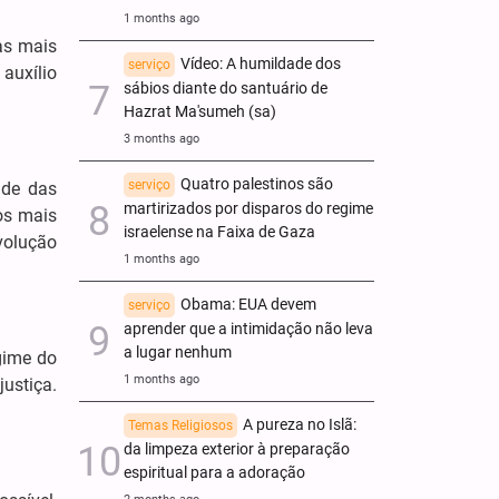
1 months ago
as mais
Vídeo: A humildade dos
serviço
 auxílio
sábios diante do santuário de
Hazrat Ma'sumeh (sa)
3 months ago
Quatro palestinos são
serviço
ade das
martirizados por disparos do regime
os mais
israelense na Faixa de Gaza
volução
1 months ago
Obama: EUA devem
serviço
aprender que a intimidação não leva
a lugar nenhum
gime do
1 months ago
justiça.
A pureza no Islã:
Temas Religiosos
da limpeza exterior à preparação
espiritual para a adoração