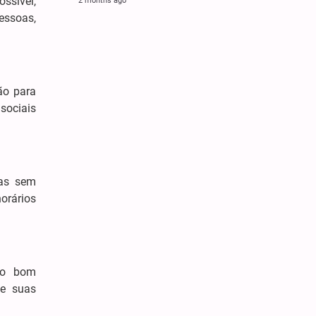
ssível,
2 months ago
pessoas,
ão para
sociais
fas sem
orários
elo bom
de suas