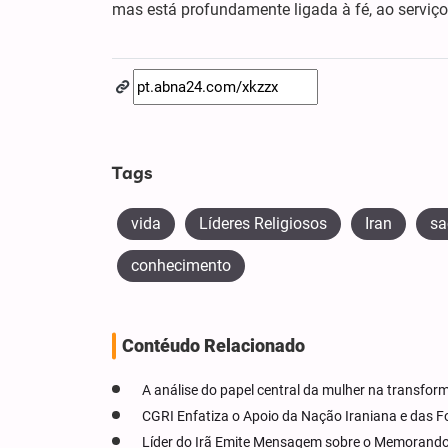
mas está profundamente ligada à fé, ao serviço
Tags
vida
Líderes Religiosos
Iran
sa
conhecimento
Contéudo Relacionado
A análise do papel central da mulher na transf
CGRI Enfatiza o Apoio da Nação Iraniana e das 
Líder do Irã Emite Mensagem sobre o Memorand