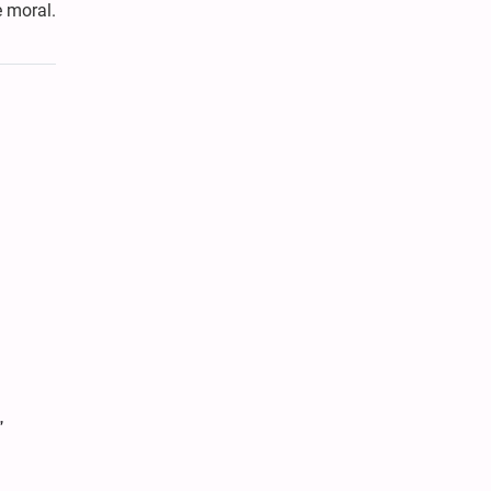
e moral.
”