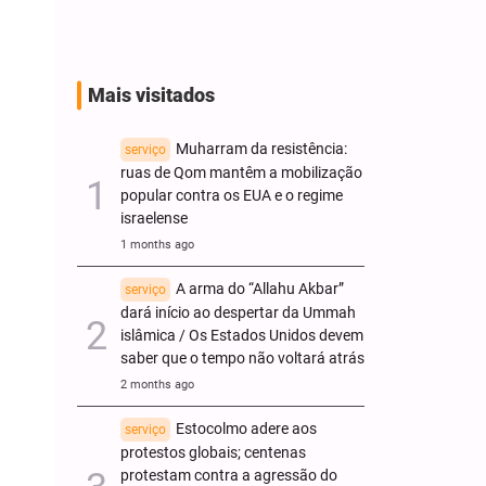
Mais visitados
Muharram da resistência:
serviço
ruas de Qom mantêm a mobilização
popular contra os EUA e o regime
israelense
1 months ago
A arma do “Allahu Akbar”
serviço
dará início ao despertar da Ummah
islâmica / Os Estados Unidos devem
saber que o tempo não voltará atrás
2 months ago
Estocolmo adere aos
serviço
protestos globais; centenas
protestam contra a agressão do