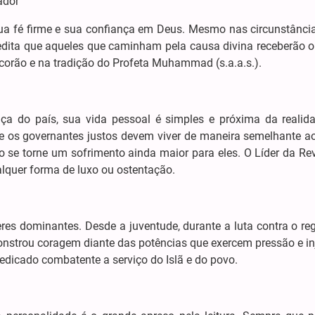
ador
 sua fé firme e sua confiança em Deus. Mesmo nas circunstânci
credita que aqueles que caminham pela causa divina receberão o
corão e na tradição do Profeta Muhammad (s.a.a.s.).
ça do país, sua vida pessoal é simples e próxima da realid
e os governantes justos devem viver de maneira semelhante a
 se torne um sofrimento ainda maior para eles. O Líder da Re
alquer forma de luxo ou ostentação.
es dominantes. Desde a juventude, durante a luta contra o re
onstrou coragem diante das potências que exercem pressão e in
dicado combatente a serviço do Islã e do povo.