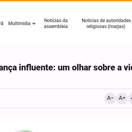
Notícias da
Notícias de autoridades
rã
Multimídia
assembleia
religiosas (marjas)
nça influente: um olhar sobre a vi
Fotos: Cerimônia de luto
Arbaeen Hussaini no Cent
Kawthar, em Haia, nos P