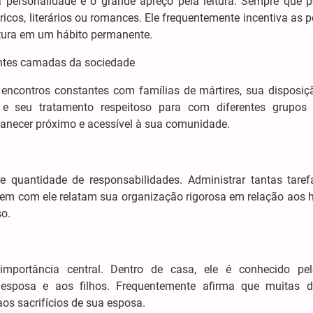
 personalidade é o grande apreço pela leitura. Sempre que po
tóricos, literários ou romances. Ele frequentemente incentiva as 
itura em um hábito permanente.
entes camadas da sociedade
encontros constantes com famílias de mártires, sua disposiç
e seu tratamento respeitoso para com diferentes grupos 
anecer próximo e acessível à sua comunidade.
quantidade de responsabilidades. Administrar tantas tare
ivem com ele relatam sua organização rigorosa em relação aos h
so.
importância central. Dentro de casa, ele é conhecido p
esposa e aos filhos. Frequentemente afirma que muitas 
aos sacrifícios de sua esposa.