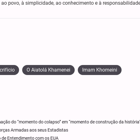
 ao povo, à simplicidade, ao conhecimento e à responsabilidad
crifício
O Aiatolá Khamenei
Imam Khomeini
ormação do “momento do colapso” em “momento de construção da história
Forças Armadas aos seus Estadistas
o de Entendimento com os EUA