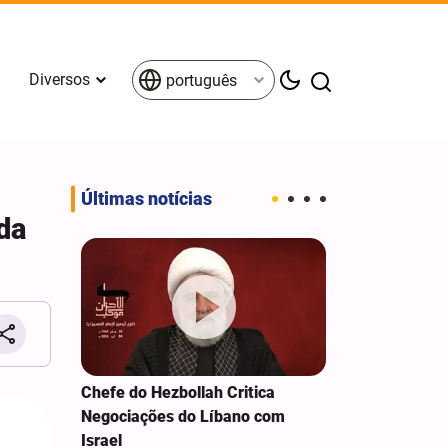
Diversos
português
Últimas notícias
da
 do
Chefe do Hezbollah Critica
VÍDEOS SELE
ro Al-
Negociações do Líbano com
MUNDO ISLÂ
aíses
Israel