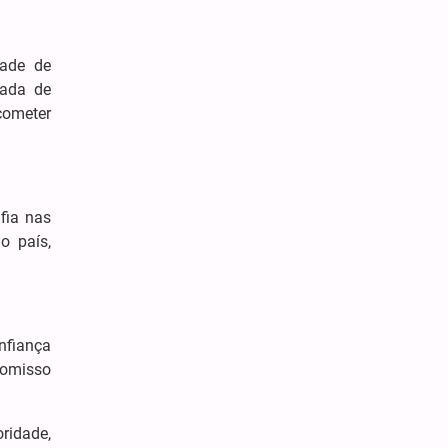
dade de
mada de
cometer
fia nas
o país,
nfiança
romisso
ridade,