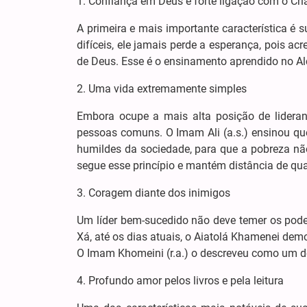
1. Confiança em Deus e forte ligação com o Cri
A primeira e mais importante característica é
difíceis, ele jamais perde a esperança, pois a
de Deus. Esse é o ensinamento aprendido no Al
2. Uma vida extremamente simples
Embora ocupe a mais alta posição de lideran
pessoas comuns. O Imam Ali (a.s.) ensinou qu
humildes da sociedade, para que a pobreza não
segue esse princípio e mantém distância de qu
3. Coragem diante dos inimigos
Um líder bem-sucedido não deve temer os poder
Xá, até os dias atuais, o Aiatolá Khamenei dem
O Imam Khomeini (r.a.) o descreveu como um de
4. Profundo amor pelos livros e pela leitura