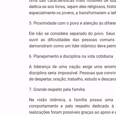
Uma das características mais notáveis de sua
dedica-se aos livros, sejam eles religiosos, his
especialmente os jovens, a transformarem a le
5. Proximidade com o povo e atenção às difer
Ele não se considera separado do povo. Seus 
ouvir as dificuldades das pessoas comuns 
demonstram como um líder islâmico deve perm
6. Planejamento e disciplina na vida cotidiana
A liderança de uma nação exige uma enorme 
disciplina seria impossível. Pessoas que conv
de despertar, oração, trabalho, estudo e descan
7. Grande respeito pela família
Na visão islâmica, a família possui uma 
comportamento e pelo respeito dedicado à 
realizações foram possíveis graças ao apoio e 