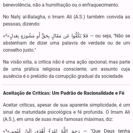
benevolência, não a humilhação ou o enfraquecimento.
No Nahj al-Balagha, o Imam Ali (A.S.) também convida as
pessoas, dizendo:
«فَلا تَکُفُّوا عَن مَقَالٍ بِحَقٍّ أَو مَشُورَةٍ بِعَدلٍ»² — ou seja, "Não se
abstenham de dizer uma palavra de verdade ou de um
conselho justo."
Na visão xiita, a crítica não é uma ação opcional, mas parte
de uma prática religiosa consciente; um assunto cuja
ausência é o prelúdio da corrupção gradual da sociedade.
Aceitação de Críticas: Um Padrão de Racionalidade e Fé
Aceitar críticas, apesar de sua aparente simplicidade, é um
sinal de maturidade psicológica e fé profunda. O Imam Ali
(A.S.), em uma de suas mais famosas máximas, diz:
«رَحِمَ اللَّهُ امْرَءً أَهْدَی إِلَیَّ عُیُوبِی»³ — "Que Deus tenha