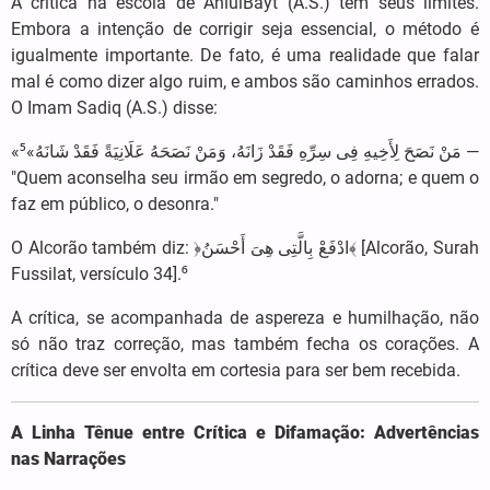
A crítica na escola de AhlulBayt (A.S.) tem seus limites.
Embora a intenção de corrigir seja essencial, o método é
igualmente importante. De fato, é uma realidade que falar
mal é como dizer algo ruim, e ambos são caminhos errados.
O Imam Sadiq (A.S.) disse:
«مَنْ نَصَحَ لِأَخِیهِ فِی سِرِّهِ فَقَدْ زَانَهُ، وَمَنْ نَصَحَهُ عَلَانِیَةً فَقَدْ شَانَهُ»⁵ —
"Quem aconselha seu irmão em segredo, o adorna; e quem o
faz em público, o desonra."
O Alcorão também diz: ﴿ادْفَعْ بِالَّتِی هِیَ أَحْسَنُ﴾ [Alcorão, Surah
Fussilat, versículo 34].⁶
A crítica, se acompanhada de aspereza e humilhação, não
só não traz correção, mas também fecha os corações. A
crítica deve ser envolta em cortesia para ser bem recebida.
A Linha Tênue entre Crítica e Difamação: Advertências
nas Narrações