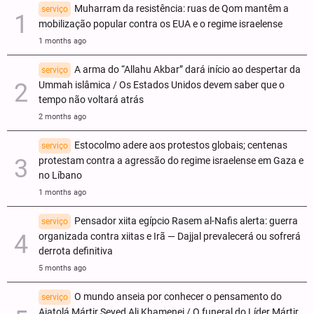
Muharram da resistência: ruas de Qom mantêm a
serviço
mobilização popular contra os EUA e o regime israelense
1 months ago
A arma do “Allahu Akbar” dará início ao despertar da
serviço
Ummah islâmica / Os Estados Unidos devem saber que o
tempo não voltará atrás
2 months ago
Estocolmo adere aos protestos globais; centenas
serviço
protestam contra a agressão do regime israelense em Gaza e
no Líbano
1 months ago
Pensador xiita egípcio Rasem al-Nafis alerta: guerra
serviço
organizada contra xiitas e Irã — Dajjal prevalecerá ou sofrerá
derrota definitiva
5 months ago
O mundo anseia por conhecer o pensamento do
serviço
Aiatolá Mártir Seyed Ali Khamenei / O funeral do Líder Mártir