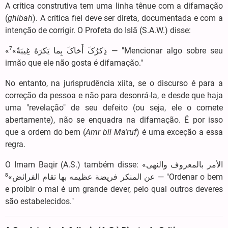
A crítica construtiva tem uma linha tênue com a difamação
(
ghibah
). A crítica fiel deve ser direta, documentada e com a
intenção de corrigir. O Profeta do Islã (S.A.W.) disse:
«ذِکرُکَ أَخاکَ بِما یَکرَهُ غِیبَةٌ»⁷ — "Mencionar algo sobre seu
irmão que ele não gosta é difamação."
No entanto, na jurisprudência xiita, se o discurso é para a
correção da pessoa e não para desonrá-la, e desde que haja
uma "revelação" de seu defeito (ou seja, ele o comete
abertamente), não se enquadra na difamação. É por isso
que a ordem do bem (
Amr bil Ma'ruf
) é uma exceção a essa
regra.
O Imam Baqir (A.S.) também disse: «الأمر بالمعروف والنهی
عن المنکر فریضة عظیمه بها تقام الفرائض»⁸ — "Ordenar o bem
e proibir o mal é um grande dever, pelo qual outros deveres
são estabelecidos."