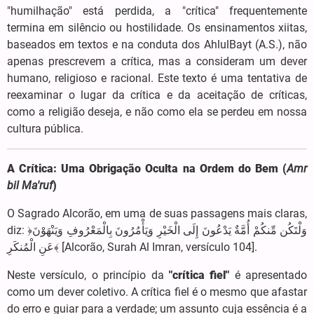
"humilhação" está perdida, a "crítica" frequentemente
termina em silêncio ou hostilidade. Os ensinamentos xiitas,
baseados em textos e na conduta dos AhlulBayt (A.S.), não
apenas prescrevem a crítica, mas a consideram um dever
humano, religioso e racional. Este texto é uma tentativa de
reexaminar o lugar da crítica e da aceitação de críticas,
como a religião deseja, e não como ela se perdeu em nossa
cultura pública.
A Crítica: Uma Obrigação Oculta na Ordem do Bem (
Amr
bil Ma'ruf
)
O Sagrado Alcorão, em uma de suas passagens mais claras,
diz: ﴿وَلْتَکُن مِّنکُمْ أُمَّةٌ یَدْعُونَ إِلَی الْخَیْرِ وَیَأْمُرُونَ بِالْمَعْرُوفِ وَیَنْهَوْنَ
عَنِ الْمُنکَرِ﴾ [Alcorão, Surah Al Imran, versículo 104].
Neste versículo, o princípio da
"crítica fiel"
é apresentado
como um dever coletivo. A crítica fiel é o mesmo que afastar
do erro e guiar para a verdade; um assunto cuja essência é a