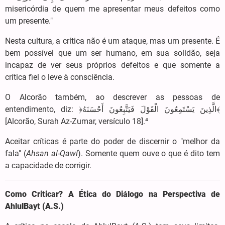
misericórdia de quem me apresentar meus defeitos como
um presente."
Nesta cultura, a crítica não é um ataque, mas um presente. É
bem possível que um ser humano, em sua solidão, seja
incapaz de ver seus próprios defeitos e que somente a
crítica fiel o leve à consciência.
O Alcorão também, ao descrever as pessoas de
entendimento, diz: ﴿الَّذِینَ یَسْتَمِعُونَ الْقَوْلَ فَیَتَّبِعُونَ أَحْسَنَهُ﴾
[Alcorão, Surah Az-Zumar, versículo 18].⁴
Aceitar críticas é parte do poder de discernir o "melhor da
fala" (
Ahsan al-Qawl
). Somente quem ouve o que é dito tem
a capacidade de corrigir.
Como Criticar? A Ética do Diálogo na Perspectiva de
AhlulBayt (A.S.)