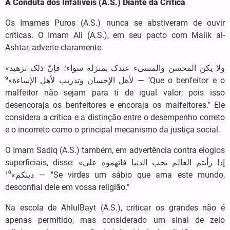
A Conduta dos Infalíveis (A.S.) Diante da Crítica
Os Imames Puros (A.S.) nunca se abstiveram de ouvir
críticas. O Imam Ali (A.S.), em seu pacto com Malik al-
Ashtar, adverte claramente:
«ولا یکن المحسن والمسیء عندک بمنزلة سواء؛ فإنّ ذلک تزهید
لأهل الإحسان وتدریب لأهل الإساءة»⁹ — "Que o benfeitor e o
malfeitor não sejam para ti de igual valor; pois isso
desencoraja os benfeitores e encoraja os malfeitores." Ele
considera a crítica e a distinção entre o desempenho correto
e o incorreto como o principal mecanismo da justiça social.
O Imam Sadiq (A.S.) também, em advertência contra elogios
superficiais, disse: «إذا رأیتم العالم یحب الدنیا فاتهموه علی
دینکم»¹⁰ — "Se virdes um sábio que ama este mundo,
desconfiai dele em vossa religião."
Na escola de AhlulBayt (A.S.), criticar os grandes não é
apenas permitido, mas considerado um sinal de zelo