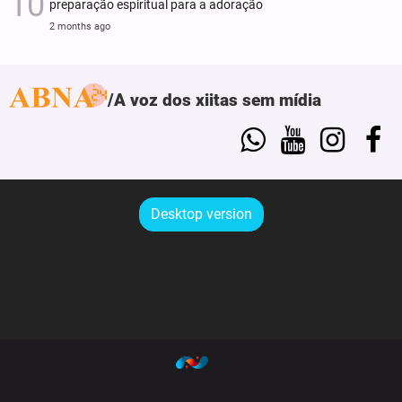
preparação espiritual para a adoração
2 months ago
A voz dos xiitas sem mídia
Desktop version