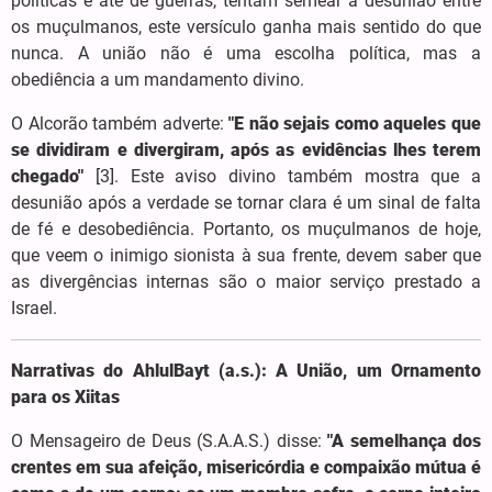
políticas e até de guerras, tentam semear a desunião entre
os muçulmanos, este versículo ganha mais sentido do que
nunca. A união não é uma escolha política, mas a
obediência a um mandamento divino.
O Alcorão também adverte:
"E não sejais como aqueles que
se dividiram e divergiram, após as evidências lhes terem
chegado"
[3]. Este aviso divino também mostra que a
desunião após a verdade se tornar clara é um sinal de falta
de fé e desobediência. Portanto, os muçulmanos de hoje,
que veem o inimigo sionista à sua frente, devem saber que
as divergências internas são o maior serviço prestado a
Israel.
Narrativas do AhlulBayt (a.s.): A União, um Ornamento
para os Xiitas
O Mensageiro de Deus (S.A.A.S.) disse:
"A semelhança dos
crentes em sua afeição, misericórdia e compaixão mútua é