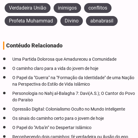
Verdadeira União
inimigos
conflitos
Profeta Muhammad
Divino
abnabrasil
Contéudo Relacionado
Uma Partida Dolorosa que Amadureceu a Comunidade
O caminho claro para a vida do jovem de hoje
O Papel da "Guerra" na "Formação da Identidade" de uma Nação
na Perspectiva do Estilo de Vida Islâmico
Personologia no Nahj al-Balagha 7: Davi(A.S.); O Cantor do Povo
do Paraíso
Opressão Digital: Colonialismo Oculto no Mundo Inteligente
Os sinais do caminho certo para o jovem de hoje
O Papel do "Arba'in" no Despertar Islâmico
Reconhecendo dois caminhos: fé verdadeira ou ilusão do ego