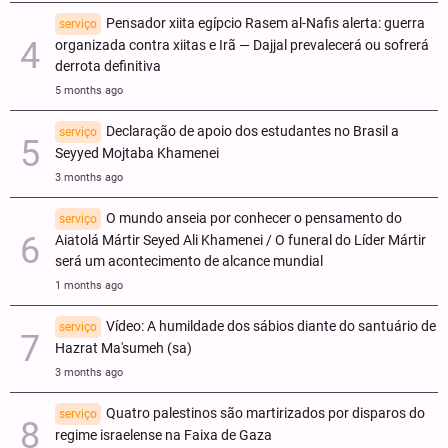
Pensador xiita egípcio Rasem al-Nafis alerta: guerra
serviço
organizada contra xiitas e Irã — Dajjal prevalecerá ou sofrerá
derrota definitiva
5 months ago
Declaração de apoio dos estudantes no Brasil a
serviço
Seyyed Mojtaba Khamenei
3 months ago
O mundo anseia por conhecer o pensamento do
serviço
Aiatolá Mártir Seyed Ali Khamenei / O funeral do Líder Mártir
será um acontecimento de alcance mundial
1 months ago
Vídeo: A humildade dos sábios diante do santuário de
serviço
Hazrat Ma'sumeh (sa)
3 months ago
Quatro palestinos são martirizados por disparos do
serviço
regime israelense na Faixa de Gaza