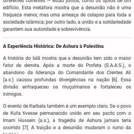
diferentes correntes — estão juntos, como os tijolos de um
edifício. Esta metáfora mostra que a desunião não é uma
fraqueza menor, mas uma ameaça de colapso para toda a
sociedade islâmica; por outro lado, a união e a solidariedade
garantem sua autoridade e sobrevivência.
A Experiência Histórica: De Ashura à Palestina
A história do Islã mostra que a desunião tem sido o maior
fator de derrota. Após a morte do Profeta (S.A.A.S.), o
abandono da liderança do Comandante dos Crentes Ali
(a.s.) causou profundas divergências na nação [6]. Essa
divisão enfraqueceu os muçulmanos e fortaleceu os
inimigos.
O evento de Karbala também é um exemplo claro. Se o povo
de Kufa tivesse permanecido unido em seu pacto com o
Imam Hussein (a.s.), a tragédia de Ashura jamais teria
ocorrido [7]. A traição e a desunião mudaram o rumo da