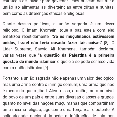
estratégia de "dividir para governar". Eles buscam destruir a
união ao alimentar as divergências entre xiitas e sunitas,
bem como as diferenças étnicas e religiosas.
Diante dessas políticas, a união sagrada é um dever
religioso. O Imam Khomeini (que a paz esteja com ele)
enfatizou repetidamente:
"Se os muçulmanos estivessem
unidos, Israel não teria ousado fazer tais coisas"
[8]. O
Líder Supremo, Sayyid Ali Khamenei, também declarou
várias vezes que
"a questão da Palestina é a primeira
questão do mundo islâmico"
e que ela só pode ser resolvida
com a união islâmica [9].
Portanto, a união sagrada não é apenas um valor ideológico,
mas uma arma contra o inimigo comum; uma arma que não
é menor do que o jihad. Além disso, a união, tanto no nível
do povo de um país e entre suas diversas classes e grupos,
quanto no nível das nações muçulmanas que compartilham
uma mesma religião, age como uma força real e potente. A
solidariedade nacional impede a infiltração de inimigos