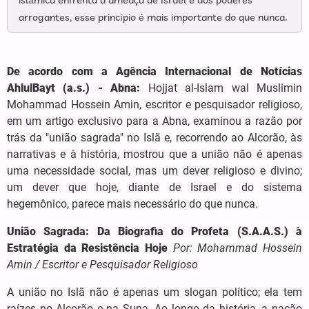
islâmica enfrenta a ameaça de Israel e dos poderes
arrogantes, esse princípio é mais importante do que nunca.
De acordo com a Agência Internacional de Notícias
AhlulBayt (a.s.) - Abna:
Hojjat al-Islam wal Muslimin
Mohammad Hossein Amin, escritor e pesquisador religioso,
em um artigo exclusivo para a Abna, examinou a razão por
trás da "união sagrada" no Islã e, recorrendo ao Alcorão, às
narrativas e à história, mostrou que a união não é apenas
uma necessidade social, mas um dever religioso e divino;
um dever que hoje, diante de Israel e do sistema
hegemônico, parece mais necessário do que nunca.
União Sagrada: Da Biografia do Profeta (S.A.A.S.) à
Estratégia da Resistência Hoje
Por: Mohammad Hossein
Amin / Escritor e Pesquisador Religioso
A união no Islã não é apenas um slogan político; ela tem
raízes no Alcorão e na Suna. Ao longo da história, a nação