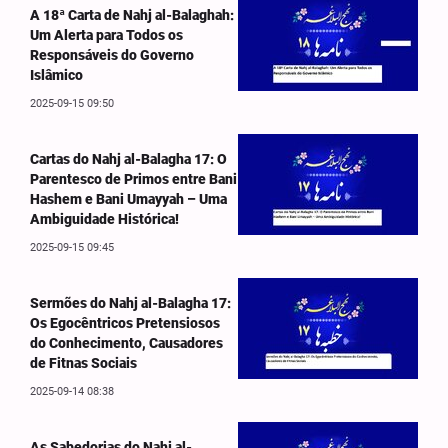
A 18ª Carta de Nahj al-Balaghah:
Um Alerta para Todos os
Responsáveis do Governo
Islâmico
2025-09-15 09:50
Cartas do Nahj al-Balagha 17: O
Parentesco de Primos entre Bani
Hashem e Bani Umayyah – Uma
Ambiguidade Histórica!
2025-09-15 09:45
Sermões do Nahj al-Balagha 17:
Os Egocêntricos Pretensiosos
do Conhecimento, Causadores
de Fitnas Sociais
2025-09-14 08:38
As Sabedorias do Nahj al-