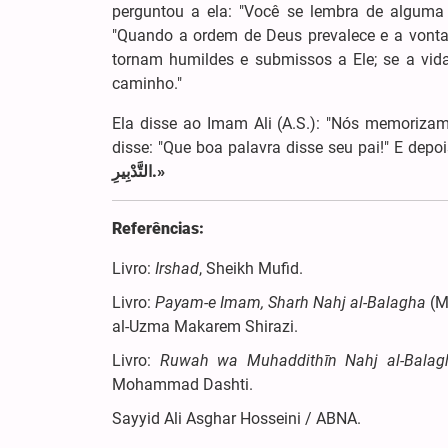
perguntou a ela: "Você se lembra de alguma
"Quando a ordem de Deus prevalece e a vonta
tornam humildes e submissos a Ele; se a vid
caminho."
Ela disse ao Imam Ali (A.S.): "Nós memorizam
disse: "Que boa palavra disse seu pai!" E depois
التَّدْبِیرِ.»
Referências:
Livro:
Irshad
, Sheikh Mufid.
Livro:
Payam-e Imam, Sharh Nahj al-Balagha
(M
al-Uzma Makarem Shirazi.
Livro:
Ruwah wa Muhaddithīn Nahj al-Balag
Mohammad Dashti.
Sayyid Ali Asghar Hosseini / ABNA.