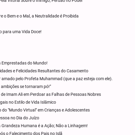
ela Vitória Sobre o Inimigo; Perdão no Poder
e o Bem e o Mal, a Neutralidade é Proibida
o para uma Vida Doce!
os Emprestadas do Mundo!
cidades e Felicidades Resultantes do Casamento
r amado pelo Profeta Muhammad (que a paz esteja com ele).
 ambições se tornaram pó!"
a de Imam Ali em Perdoar as Falhas de Pessoas Nobres
ais no Estilo de Vida Islâmico
do "Mundo Virtual" em Crianças e Adolescentes
ssoa no Dia do Juízo
da Grandeza Humana é a Ação; Não a Linhagem!
ós o Falecimento dos Pais no Islã