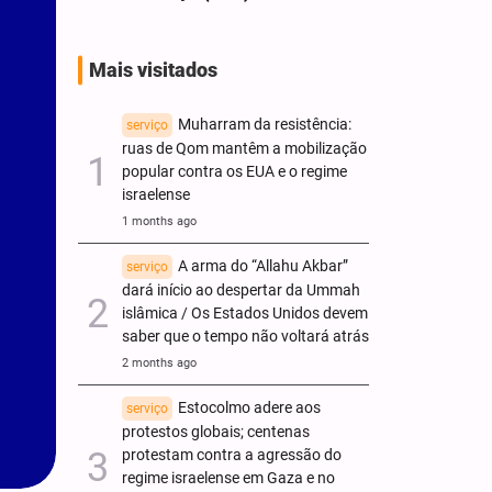
Mais visitados
Muharram da resistência:
serviço
ruas de Qom mantêm a mobilização
popular contra os EUA e o regime
israelense
1 months ago
A arma do “Allahu Akbar”
serviço
dará início ao despertar da Ummah
islâmica / Os Estados Unidos devem
saber que o tempo não voltará atrás
2 months ago
Estocolmo adere aos
serviço
protestos globais; centenas
protestam contra a agressão do
regime israelense em Gaza e no