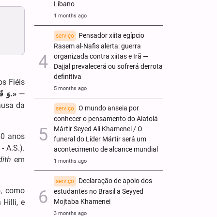
Líbano
1 months ago
Pensador xiita egípcio
serviço
Rasem al-Nafis alerta: guerra
organizada contra xiitas e Irã —
Dajjal prevalecerá ou sofrerá derrota
definitiva
s Fiéis
5 months ago
وَ قَالَ (علیه السلام): تَذِلُّ الْأُمُورُ لِلْمَقَادِیرِ، حَتَّی یَکُونَ الْحَتْفُ فِی التَّدْبِیرِ.»
—
ausa da
O mundo anseia por
serviço
conhecer o pensamento do Aiatolá
Mártir Seyed Ali Khamenei / O
50 anos
funeral do Líder Mártir será um
 A.S.).
acontecimento de alcance mundial
dith
em
1 months ago
Declaração de apoio dos
serviço
o, como
estudantes no Brasil a Seyyed
Hilli, e
Mojtaba Khamenei
3 months ago