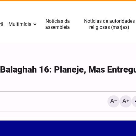
Notícias da
Notícias de autoridades
rã
Multimídia
assembleia
religiosas (marjas)
-Balaghah 16: Planeje, Mas Entreg
Fotos: Mulheres particip
cerimônias do Arbaeen e
Amil, no sul do Líbano