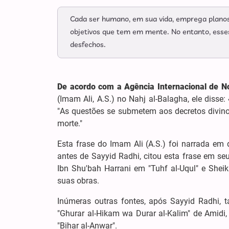
Cada ser humano, em sua vida, emprega planos 
objetivos que tem em mente. No entanto, esses
desfechos.
De acordo com a Agência Internacional de N
(Imam Ali, A.S.) no Nahj al-Balagha, ele disse:
"As questões se submetem aos decretos divinos
morte."
Esta frase do Imam Ali (A.S.) foi narrada em 
antes de Sayyid Radhi, citou esta frase em se
Ibn Shu'bah Harrani em "Tuhf al-Uqul" e Shei
suas obras.
Inúmeras outras fontes, após Sayyid Radhi,
"Ghurar al-Hikam wa Durar al-Kalim" de Amidi, "
"Bihar al-Anwar".