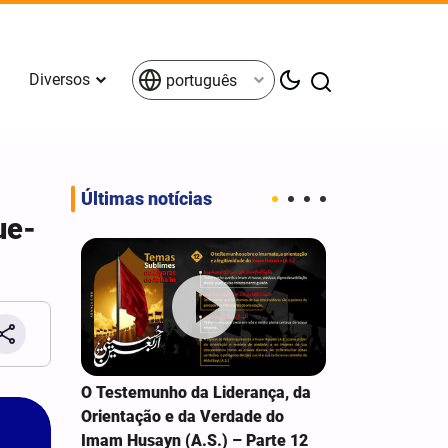
Diversos
português
Últimas notícias
ue-
am das
O Testemunho da Liderança, da
O Testemunho
m Jabal
Orientação e da Verdade do
sobre Alguma
Imam Husayn (A.S.) – Parte 12
Fundamentais