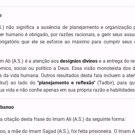
o
.) não significa a ausência de planejamento e organização 
 ser humano é obrigado, por razões racionais, a gerir seus ass
obrigatório que ele se esforce ao máximo para cumprir seus 
m Ali (A.S.) é a atenção aos
desígnios divinos
e a entrega do r
mico, social ou político a Deus. Essa visão monoteísta dos d
s da vida humana. Outros resultados desta fala incluem a ate
kul) ao lado do
"planejamento e reflexão"
(Tadbir), para qu
 vida e não confie apenas em sua própria razão e habilidades
rbanoo
da citação desta frase do Imam Ali (A.S.) da seguinte forma:
 a mãe do Imam Sajjad (A.S.), foi feita prisioneira. O Imam Al