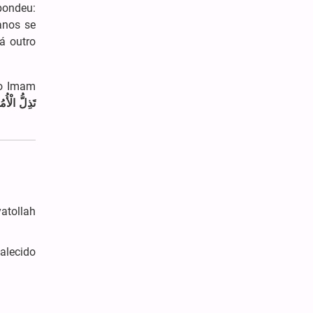
pondeu:
anos se
á outro
 o Imam
تَذِلُّ الْأ
atollah
alecido