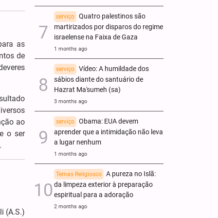
Quatro palestinos são
serviço
martirizados por disparos do regime
israelense na Faixa de Gaza
para as
1 months ago
untos de
deveres
Vídeo: A humildade dos
serviço
sábios diante do santuário de
Hazrat Ma'sumeh (sa)
esultado
3 months ago
iversos
nção ao
Obama: EUA devem
serviço
aprender que a intimidação não leva
e o ser
a lugar nenhum
.
1 months ago
A pureza no Islã:
Temas Religiosos
da limpeza exterior à preparação
espiritual para a adoração
2 months ago
i (A.S.)