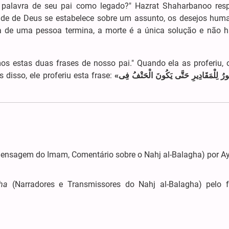
 palavra de seu pai como legado?" Hazrat Shaharbanoo res
de de Deus se estabelece sobre um assunto, os desejos hum
a de uma pessoa termina, a morte é a única solução e não h
os estas duas frases de nosso pai." Quando ela as proferiu,
 disso, ele proferiu esta frase:
«
ُمُورُ لِلْمَقَادِیرِ حَتَّی یَکُونَ الْحَتْفُ فِی
ensagem do Imam, Comentário sobre o Nahj al-Balagha) por Ay
ha
(Narradores e Transmissores do Nahj al-Balagha) pelo f