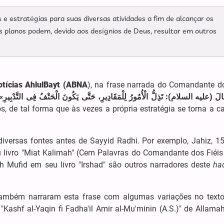
e estratégias para suas diversas atividades a fim de alcançar os
 planos podem, devido aos desígnios de Deus, resultar em outros
otícias AhlulBayt (ABNA
), na frase narrada do Comandante do
«
, de tal forma que às vezes a própria estratégia se torna a c
diversas fontes antes de Sayyid Radhi. Por exemplo, Jahiz, 1
u livro "Miat Kalimah" (Cem Palavras do Comandante dos Fiéis -
kh Mufid em seu livro "Irshad" são outros narradores deste
ha
 também narraram esta frase com algumas variações no text
Kashf al-Yaqin fi Fadha'il Amir al-Mu'minin (A.S.)" de Allamah 