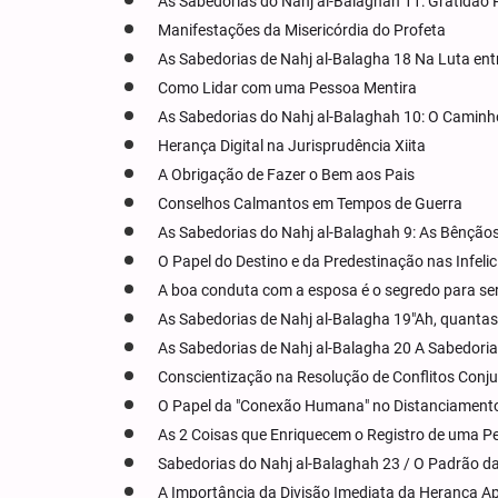
As Sabedorias do Nahj al-Balaghah 11: Gratidão P
Manifestações da Misericórdia do Profeta
As Sabedorias de Nahj al-Balagha 18 Na Luta entr
Como Lidar com uma Pessoa Mentira
As Sabedorias do Nahj al-Balaghah 10: O Caminh
Herança Digital na Jurisprudência Xiita
A Obrigação de Fazer o Bem aos Pais
Conselhos Calmantos em Tempos de Guerra
As Sabedorias do Nahj al-Balaghah 9: As Bênçã
O Papel do Destino e da Predestinação nas Infeli
A boa conduta com a esposa é o segredo para se
As Sabedorias de Nahj al-Balagha 19"Ah, quantas
As Sabedorias de Nahj al-Balagha 20 A Sabedori
Conscientização na Resolução de Conflitos Conjug
O Papel da "Conexão Humana" no Distanciamento 
As 2 Coisas que Enriquecem o Registro de uma Pe
Sabedorias do Nahj al-Balaghah 23 / O Padrão 
A Importância da Divisão Imediata da Herança Ap